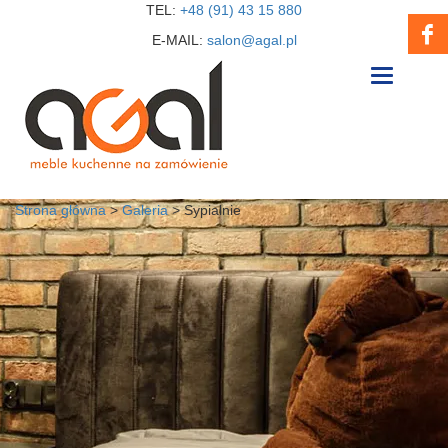
TEL:
+48 (91) 43 15 880
E-MAIL:
salon@agal.pl
Toggle
navigation
Strona główna
>
Galeria
>
Sypialnie