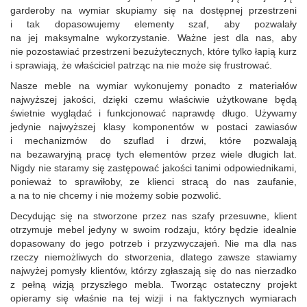
garderoby na wymiar skupiamy się na dostępnej przestrzeni
i tak dopasowujemy elementy szaf, aby pozwalały
na jej maksymalne wykorzystanie. Ważne jest dla nas, aby
nie pozostawiać przestrzeni bezużytecznych, które tylko łapią kurz
i sprawiają, że właściciel patrząc na nie może się frustrować.
Nasze meble na wymiar wykonujemy ponadto z materiałów
najwyższej jakości, dzięki czemu właściwie użytkowane będą
świetnie wyglądać i funkcjonować naprawdę długo. Używamy
jedynie najwyższej klasy komponentów w postaci zawiasów
i mechanizmów do szuflad i drzwi, które pozwalają
na bezawaryjną pracę tych elementów przez wiele długich lat.
Nigdy nie staramy się zastępować jakości tanimi odpowiednikami,
ponieważ to sprawiłoby, ze klienci stracą do nas zaufanie,
a na to nie chcemy i nie możemy sobie pozwolić.
Decydując się na stworzone przez nas szafy przesuwne, klient
otrzymuje mebel jedyny w swoim rodzaju, który będzie idealnie
dopasowany do jego potrzeb i przyzwyczajeń. Nie ma dla nas
rzeczy niemożliwych do stworzenia, dlatego zawsze stawiamy
najwyżej pomysły klientów, którzy zgłaszają się do nas nierzadko
z pełną wizją przyszłego mebla. Tworząc ostateczny projekt
opieramy się właśnie na tej wizji i na faktycznych wymiarach