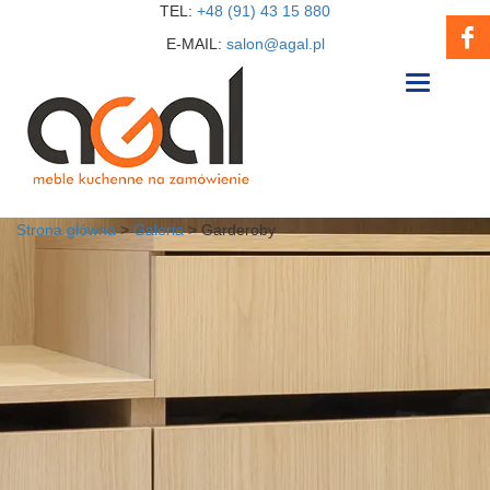
TEL:
+48 (91) 43 15 880
E-MAIL:
salon@agal.pl
Toggle
navigation
Strona główna
>
Galeria
>
Garderoby