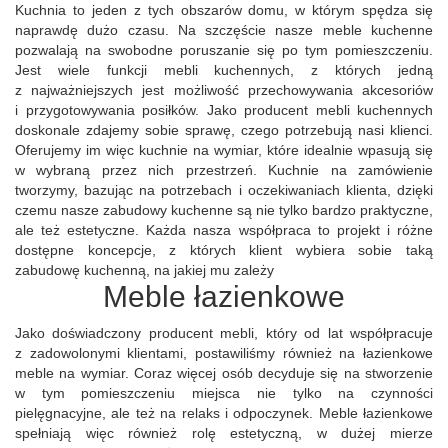
Kuchnia to jeden z tych obszarów domu, w którym spędza się
naprawdę dużo czasu. Na szczęście nasze meble kuchenne
pozwalają na swobodne poruszanie się po tym pomieszczeniu.
Jest wiele funkcji mebli kuchennych, z których jedną
z najważniejszych jest możliwość przechowywania akcesoriów
i przygotowywania posiłków. Jako producent mebli kuchennych
doskonale zdajemy sobie sprawę, czego potrzebują nasi klienci.
Oferujemy im więc kuchnie na wymiar, które idealnie wpasują się
w wybraną przez nich przestrzeń. Kuchnie na zamówienie
tworzymy, bazując na potrzebach i oczekiwaniach klienta, dzięki
czemu nasze zabudowy kuchenne są nie tylko bardzo praktyczne,
ale też estetyczne. Każda nasza współpraca to projekt i różne
dostępne koncepcje, z których klient wybiera sobie taką
zabudowę kuchenną, na jakiej mu zależy
Meble łazienkowe
Jako doświadczony producent mebli, który od lat współpracuje
z zadowolonymi klientami, postawiliśmy również na łazienkowe
meble na wymiar. Coraz więcej osób decyduje się na stworzenie
w tym pomieszczeniu miejsca nie tylko na czynności
pielęgnacyjne, ale też na relaks i odpoczynek. Meble łazienkowe
spełniają więc również rolę estetyczną, w dużej mierze