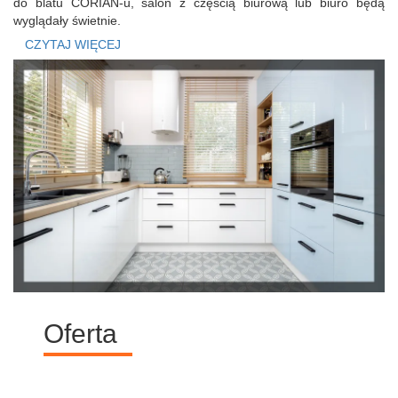
do blatu CORIAN-u, salon z częścią biurową lub biuro będą
wyglądały świetnie.
CZYTAJ WIĘCEJ
Realizujemy najbardziej wyszukane pomysły
Oferta