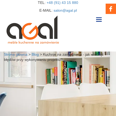
TEL:
+48 (91) 43 15 880
E-MAIL:
salon@agal.pl
Toggle
navigation
Strona główna
>
Blog
>
Kuchnie na zamówienie - jak uniknąć
błędów przy wykonywaniu projektu?